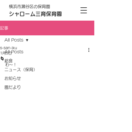
横浜市瀬谷区の保育園
シャローム三育保育園
記事
All Posts
s-san-iku
All Posts
1月5日
🌀
給食
わ～！
ニュース（保育）
お知らせ
園だより