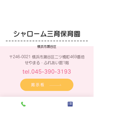
かぶとむし
せみのぬけがら
シャローム三育保育園
横浜市瀬谷区
〒246-0021 横浜市瀬谷区二ツ橋町469番地
せやまる・ふれあい館1階
tel.045-390-3193
掲示板
災害用掲示板QRコード