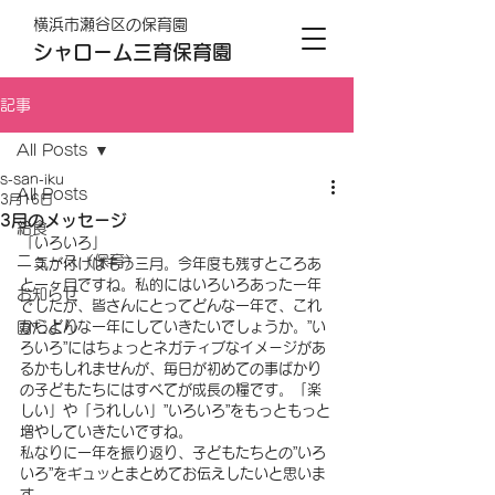
横浜市瀬谷区の保育園
シャローム三育保育園
記事
All Posts
s-san-iku
All Posts
3月16日
3月のメッセージ
給食
「いろいろ」
ニュース（保育）
　気が付けばもう三月。今年度も残すところあ
と一ヶ月ですね。私的にはいろいろあった一年
お知らせ
でしたが、皆さんにとってどんな一年で、これ
園だより
からどんな一年にしていきたいでしょうか。”い
ろいろ”にはちょっとネガティブなイメージがあ
るかもしれませんが、毎日が初めての事ばかり
の子どもたちにはすべてが成長の糧です。「楽
しい」や「うれしい」”いろいろ”をもっともっと
増やしていきたいですね。
私なりに一年を振り返り、子どもたちとの”いろ
いろ”をギュッとまとめてお伝えしたいと思いま
す。