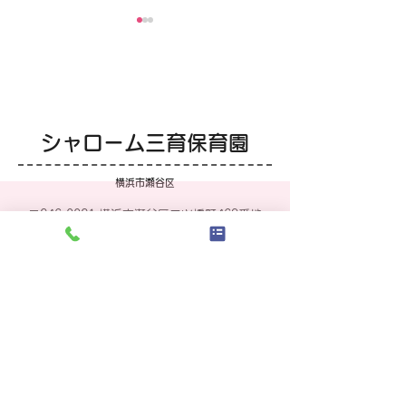
6月えんだより
5月のメッセー
「いい塩梅」 昔はテレビ、
「自然から学ぶ」
今はスマホと“悪役”的な存在
の周りにはあえて
ではありますが、全く無関係
い場所“虫さん王国
シャローム三育保育園
では生活できない世の中にな
す。あたたかくな
りました。決して、すべての
び、お花が咲き始
横浜市瀬谷区
デジタルメディアが悪影響を
なると、てんとう
与える訳ではありませんが、
タ、蝶々、時には
〒246-0021 横浜市瀬谷区二ツ橋町469番地
フィルタリングして過激で中
も現れます。また
せやまる・ふれあい館1階
毒性の強い内容を避ける事
子どもたちが拾っ
tel.045-390-3193
や、視力低下や姿勢への影響
んぐり”を埋めた
など、心や体の健康について
生えてきた“どんぐ
掲示板
親として大人としての責任が
あります。そして
あります。とはいえ、無理に
にかけては、子ど
制限し過ぎると、反発する事
めた野菜を苗や種
や、隠れてするようになる事
て、育てます。今