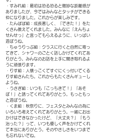
・すみれ組：最初は恐る恐ると微妙な距離感が
ありましたが、今ではみんなとタッチができる
仲になりました。これからが楽しみです。
・たんぽぽ組：成長著しく、「できた！」をた
くさん教えてくれました。みんなに「えんちょ
せんせっ」と言ってもらえるように、いっぱい
遊ぼうね。
・ちゅうりっぷ組：クラスに行くと自然に寄っ
てきて、シャワーのごとく話しかけてくれてあ
りがとう。みんなのお話を上手に聞き取れるよ
うに頑張ります。
・りす組：人懐っこくてすぐにくっ付いてくる
りす組さんたち。これからもたくさんギューし
ようね。　
・うさぎ組：いつも「こっちきて！」「あそ
ぼ！」と誘ってくれてありがとう。もっともっ
と遊ぼうね。
・くま組：秋祭りに、フェスタとみんなの為に
いろいろ考えてくれてありがとう。一緒にお出
かけはできなかったけど、「大丈夫？」「もう
治った？」って、いつも優しく声をかけてくれ
て本当にありがとう。そのやさしさをいつまで
も忘れないでね。