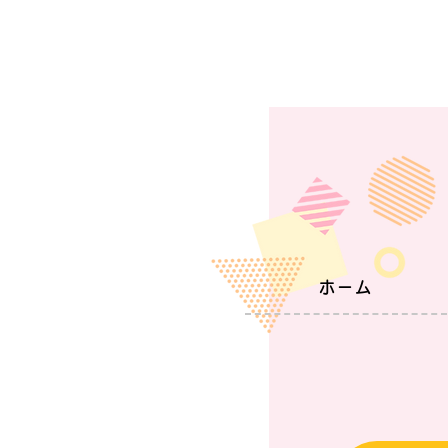
おしゃれ(⌒∇⌒)
ホーム