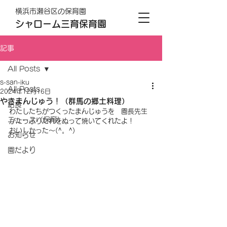
横浜市瀬谷区の保育園
シャローム三育保育園
記事
All Posts
s-san-iku
All Posts
2024年12月16日
やきまんじゅう！（群馬の郷土料理）
給食
わたしたちがつくったまんじゅうを　園長先生
ニュース（保育）
がたっぷりたれをぬって焼いてくれたよ！
おいしかった～(^。^)
お知らせ
園だより