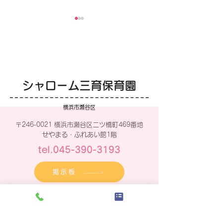
かぶとむし
せみのぬけがら
シャローム三育保育園
横浜市瀬谷区
〒246-0021 横浜市瀬谷区二ツ橋町469番地
せやまる・ふれあい館1階
tel.045-390-3193
掲示板