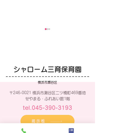
魚のつかみ取り
シャローム三育保育園
さぁはじめましょ！
横浜市瀬谷区
〒246-0021 横浜市瀬谷区二ツ橋町469番地
せやまる・ふれあい館1階
tel.045-390-3193
掲示板