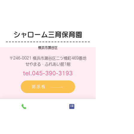
かぶとむし
せみのぬけがら
シャローム三育保育園
横浜市瀬谷区
〒246-0021 横浜市瀬谷区二ツ橋町469番地
せやまる・ふれあい館1階
tel.045-390-3193
掲示板
災害用掲示板QRコード