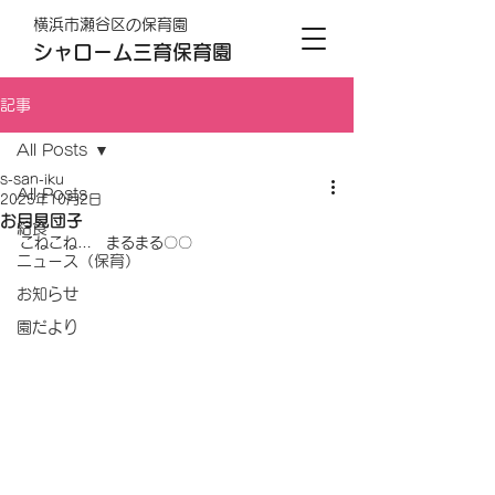
横浜市瀬谷区の保育園
シャローム三育保育園
記事
All Posts
s-san-iku
All Posts
2025年10月2日
お月見団子
給食
こねこね…　まるまる〇〇
ニュース（保育）
お知らせ
園だより